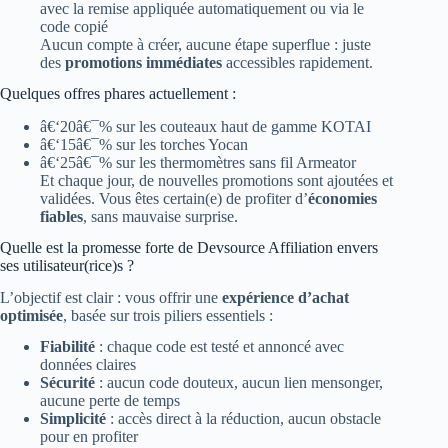
avec la remise appliquée automatiquement ou via le
code copié
Aucun compte à créer, aucune étape superflue : juste
des
promotions immédiates
accessibles rapidement.
Quelques offres phares actuellement :
â€‘20â€¯% sur les couteaux haut de gamme KOTAI
â€‘15â€¯% sur les torches Yocan
â€‘25â€¯% sur les thermomètres sans fil Armeator
Et chaque jour, de nouvelles promotions sont ajoutées et
validées. Vous êtes certain(e) de profiter d’
économies
fiables
, sans mauvaise surprise.
Quelle est la promesse forte de Devsource Affiliation envers
ses utilisateur(rice)s ?
L’objectif est clair : vous offrir une
expérience d’achat
optimisée
, basée sur trois piliers essentiels :
Fiabilité
: chaque code est testé et annoncé avec
données claires
Sécurité
: aucun code douteux, aucun lien mensonger,
aucune perte de temps
Simplicité
: accès direct à la réduction, aucun obstacle
pour en profiter