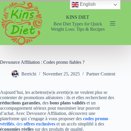
Skip
English
to
content
KINS DIET
Best Diet Types for Quick
Weight Loss: Tips & Recipes
Devsource Affiliation : Codes promo fiables ?
Berrichi
November 25, 2025
Partner Content
Aujourd’hui, les acheteur(se)s averti(e)s ne veulent plus se
contenter de promotions aléatoires : ils et elles recherchent des
réductions garanties
, des
bons plans validés
et un
accompagnement sérieux pour maximiser leur pouvoir
d’achat. Avec Devsource Affiliation, découvrez une
plateforme qui s’engage à vous proposer des
codes promo
véri­fiés
, des
offres exclusives
et un accès simplifié à des
économies réelles
sur des produits de qualité.