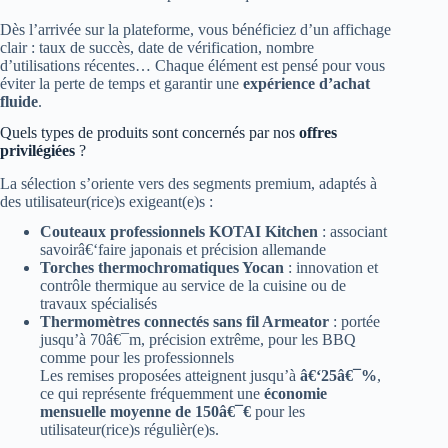
Dès l’arrivée sur la plateforme, vous bénéficiez d’un affichage
clair : taux de succès, date de vérification, nombre
d’utilisations récentes… Chaque élément est pensé pour vous
éviter la perte de temps et garantir une
expérience d’achat
fluide
.
Quels types de produits sont concernés par nos
offres
privilégiées
?
La sélection s’oriente vers des segments premium, adaptés à
des utilisateur(rice)s exigeant(e)s :
Couteaux professionnels KOTAI Kitchen
: associant
savoirâ€‘faire japonais et précision allemande
Torches thermochromatiques Yocan
: innovation et
contrôle thermique au service de la cuisine ou de
travaux spécialisés
Thermomètres connectés sans fil Armeator
: portée
jusqu’à 70â€¯m, précision extrême, pour les BBQ
comme pour les professionnels
Les remises proposées atteignent jusqu’à
â€‘25â€¯%
,
ce qui représente fréquemment une
économie
mensuelle moyenne de 150â€¯€
pour les
utilisateur(rice)s régulièr(e)s.